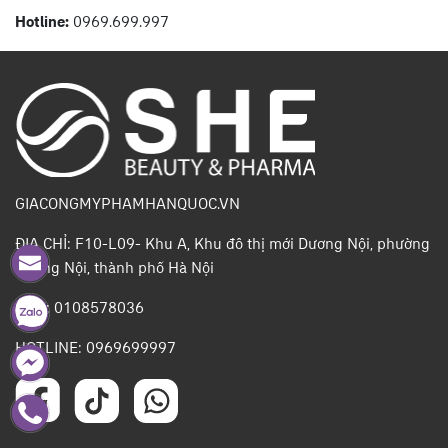
Hotline:
0969.699.997
GIACONGMYPHAMHANQUOC.VN
ĐỊA CHỈ: F10-L09- Khu A, Khu đô thị mới Dương Nội, phường
Dương Nội, thành phố Hà Nội
MST: 0108578036
HOTLINE: 0969699997