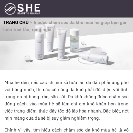
TRANG CHỦ
>
6 bước chăm sóc da khô mùa hè giúp bạn gái
luôn tươi tắn, rạng ngời
Mùa hè đến, nếu các chị em sở hữu làn da dầu phải ứng phó
với bóng nhờn, thì các cô nàng da khô phải đối diện với tình
trạng da bị bong tróc, sần sùi. Da khô không được chăm sóc
đúng cách, vào mùa hè sẽ làm chị em khó khăn hơn trong
việc trang điểm, thúc đẩy tốc độ lão hóa nhanh. Đặc biệt, nét
mịn màng của da sẽ bị suy giảm nghiêm trọng.
Chính vì vậy, tìm hiểu cách chăm sóc da khô mùa hè là vô