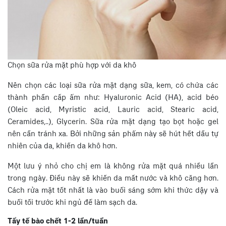
Chọn sữa rửa mặt phù hợp với da khô
Nên chọn các loại sữa rửa mặt dạng sữa, kem, có chứa các
thành phần cấp ẩm như: Hyaluronic Acid (HA), acid béo
(Oleic acid, Myristic acid, Lauric acid, Stearic acid,
Ceramides,..), Glycerin. Sữa rửa mặt dạng tạo bọt hoặc gel
nên cần tránh xa. Bởi những sản phẩm này sẽ hút hết dầu tự
nhiên của da, khiến da khô hơn.
Một lưu ý nhỏ cho chị em là không rửa mặt quá nhiều lần
trong ngày. Điều này sẽ khiến da mất nước và khô căng hơn.
Cách rửa mặt tốt nhất là vào buổi sáng sớm khi thức dậy và
buổi tối trước khi ngủ để làm sạch da.
Tẩy tế bào chết 1-2 lần/tuần