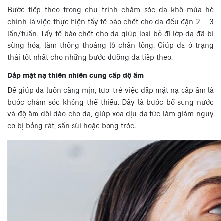
Bước tiếp theo trong chu trình chăm sóc da khô mùa hè
chính là việc thực hiện tẩy tế bào chết cho da đều đặn 2 – 3
lần/tuần. Tẩy tế bào chết cho da giúp loại bỏ đi lớp da đã bị
sừng hóa, làm thông thoáng lỗ chân lông. Giúp da ở trạng
thái tốt nhất cho những bước dưỡng da tiếp theo.
Đắp mặt nạ thiên nhiên cung cấp độ ẩm
Để giúp da luôn căng mịn, tươi trẻ việc đắp mặt nạ cấp ẩm là
bước chăm sóc không thể thiếu. Đây là bước bổ sung nước
và độ ẩm dồi dào cho da, giúp xoa dịu da tức làm giảm nguy
cơ bị bỏng rát, sần sùi hoặc bong tróc.