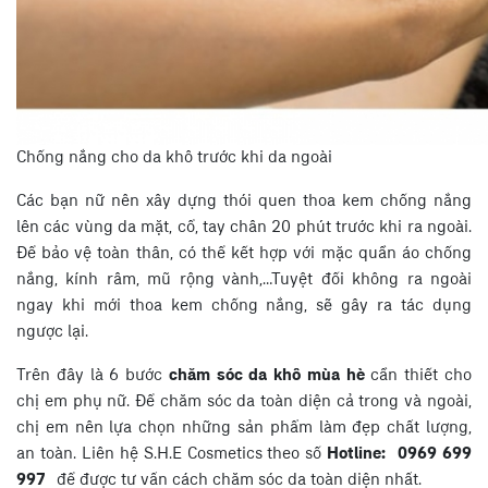
Chống nắng cho da khô trước khi da ngoài
Các bạn nữ nên xây dựng thói quen thoa kem chống nắng
lên các vùng da mặt, cổ, tay chân 20 phút trước khi ra ngoài.
Để bảo vệ toàn thân, có thể kết hợp với mặc quần áo chống
nắng, kính râm, mũ rộng vành,…Tuyệt đối không ra ngoài
ngay khi mới thoa kem chống nắng, sẽ gây ra tác dụng
ngược lại.
Trên đây là 6 bước
chăm sóc da khô mùa hè
cần thiết cho
chị em phụ nữ. Để chăm sóc da toàn diện cả trong và ngoài,
chị em nên lựa chọn những sản phẩm làm đẹp chất lượng,
an toàn. Liên hệ S.H.E Cosmetics theo số
Hotline:
0969 699
997
để được tư vấn cách chăm sóc da toàn diện nhất.