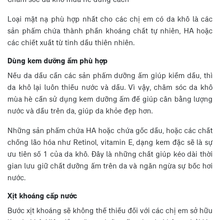
Chăm sóc da khô mùa hè đúng cách
Loại mặt nạ phù hợp nhất cho các chị em có da khô là các
sản phẩm chứa thành phần khoáng chất tự nhiên, HA hoặc
các chiết xuất từ tinh dầu thiên nhiên.
Dùng kem dưỡng ẩm phù hợp
Nếu da dầu cần các sản phẩm dưỡng ẩm giúp kiềm dầu, thì
da khô lại luôn thiếu nước và dầu. Vì vậy, chăm sóc da khô
mùa hè cần sử dụng kem dưỡng ẩm để giúp cân bằng lượng
nước và dầu trên da, giúp da khỏe đẹp hơn.
Những sản phẩm chứa HA hoặc chứa gốc dầu, hoặc các chất
chống lão hóa như Retinol, vitamin E, dạng kem đặc sẽ là sự
ưu tiên số 1 của da khô. Đây là những chất giúp kéo dài thời
gian lưu giữ chất dưỡng ẩm trên da và ngăn ngừa sự bốc hơi
nước.
Xịt khoáng cấp nước
Bước xịt khoáng sẽ không thể thiếu đối với các chị em sở hữu