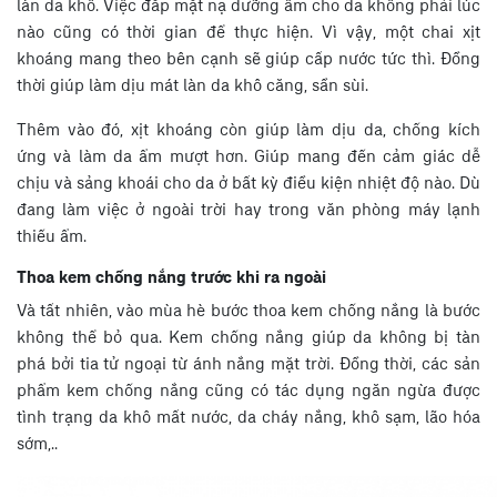
làn da khô. Việc đắp mặt nạ dưỡng ẩm cho da không phải lúc
nào cũng có thời gian để thực hiện. Vì vậy, một chai xịt
khoáng mang theo bên cạnh sẽ giúp cấp nước tức thì. Đồng
thời giúp làm dịu mát làn da khô căng, sần sùi.
Thêm vào đó, xịt khoáng còn giúp làm dịu da, chống kích
ứng và làm da ẩm mượt hơn. Giúp mang đến cảm giác dễ
chịu và sảng khoái cho da ở bất kỳ điều kiện nhiệt độ nào. Dù
đang làm việc ở ngoài trời hay trong văn phòng máy lạnh
thiếu ẩm.
Thoa kem chống nắng trước khi ra ngoài
Và tất nhiên, vào mùa hè bước thoa kem chống nắng là bước
không thể bỏ qua. Kem chống nắng giúp da không bị tàn
phá bởi tia tử ngoại từ ánh nắng mặt trời. Đồng thời, các sản
phẩm kem chống nắng cũng có tác dụng ngăn ngừa được
tình trạng da khô mất nước, da cháy nắng, khô sạm, lão hóa
sớm,..