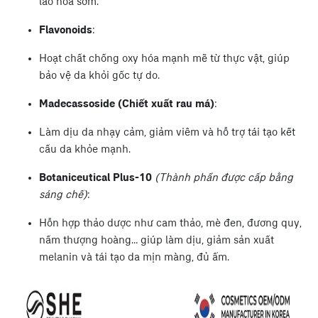
lão hóa sớm.
Flavonoids
:
Hoạt chất chống oxy hóa mạnh mẽ từ thực vật, giúp
bảo vệ da khỏi gốc tự do.
Madecassoside (Chiết xuất rau má)
:
Làm dịu da nhạy cảm, giảm viêm và hỗ trợ tái tạo kết
cấu da khỏe mạnh.
Botaniceutical Plus-10
(Thành phần được cấp bằng
sáng chế)
:
Hỗn hợp thảo dược như cam thảo, mè đen, đương quy,
nấm thượng hoàng… giúp làm dịu, giảm sản xuất
melanin và tái tạo da mịn màng, đủ ẩm.