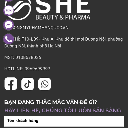
GIACONGMYPHAMHANQUOC.VN
ĐỊA CHỈ: F10-L09- Khu A, Khu đô thị mới Dương Nội, phường
Dương Nội, thành phố Hà Nội
MST: 0108578036
HOTLINE: 0969699997
BẠN ĐANG THẮC MẮC VẤN ĐỀ GÌ?
HÃY LIÊN HỆ, CHÚNG TÔI LUÔN SẴN SÀNG
Tên khách hàng