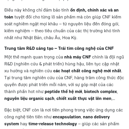
Điều này không chỉ đảm bảo tính
ổn định, chính xác và an
toàn
tuyệt đối cho từng lô sản phẩm mà còn giúp CNF kiểm
soát nghiêm ngặt mọi khâu – từ nguyên liệu đến đóng gói,
kiểm nghiệm – theo tiêu chuẩn của các thị trường khó tính
nhất như Nhật Bản, châu Âu, Hoa Kỳ.
Trung tâm R&D sáng tạo – Trái tim công nghệ của CNF
Một thế mạnh quan trọng của
nhà máy CNF
chính là đội ngũ
R&D (nghiên cứu & phát triển) hùng hậu, liên tục cập nhật
xu hướng và nghiên cứu
các hoạt chất công nghệ mới nhất
.
Tại trung tâm nghiên cứu của CNF, hàng trăm công thức độc
quyền được phát triển mỗi năm, với sự góp mặt của các
thành phần hot như
peptide thế hệ mới
,
biotech complex
,
nguyên liệu organic sạch
,
chiết xuất thực vật lên men
,…
Đặc biệt, CNF còn là nơi tiên phong trong việc ứng dụng các
công nghệ tiên tiến như
encapsulation
,
nano delivery
system
hay
time-release technology
– giúp các sản phẩm