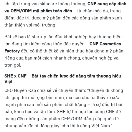
chỉ tập trung vào skincare thông thường,
CNF cung cấp dịch
vụ OEM/ODM mỹ phẩm toàn diện
– từ chăm sóc da, trang
điểm, đặc trị, dược mỹ phẩm đến các dòng sản phẩm xanh –
thân thiện với môi trường.
Bất kể bạn là startup lần đầu khởi nghiệp hay thương hiệu
lớn đang tìm kiếm công thức độc quyền –
CNF Cosmetics
Factory
đều có thể thiết kế và hiện thực hóa dòng mỹ phẩm
riêng của bạn một cách nhanh chóng, chuyên nghiệp và
trọn gói.
SHE x CNF – Bắt tay chiến lược để nâng tầm thương hiệu
Việt
CEO Huyền Đào chia sẻ về chuyến thăm: “Chuyến đi không
chỉ giúp tôi mở rộng tầm nhìn, mà còn cho tôi thấy rõ sức
mạnh phía sau mỗi sản phẩm chất lượng – là sự đầu tư bài
bản, khoa học và tận tâm. SHE tự tin hợp tác cùng CNF để
mang đến những sản phẩm OEM/ODM đẳng cấp quốc tế,
nhưng vẫn ‘đo ni đóng giày’ cho thị trường Việt Nam.”