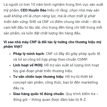
Là người có hơn 10 năm kinh nghiệm trong lĩnh vực sản xuất
mỹ phẩm,
CEO Huyền Đào
hiểu rõ rằng:
chọn nhà máy sản
xuất không chỉ là chọn năng lực, mà là chọn triết lý phát
triển bền vững.
SHE và CNF có điểm chung lớn nhất – đó là
cam kết đầu tư lâu dài, chú trọng đến từng chi tiết trong mỗi
sản phẩm, và luôn đặt chất lượng lên hàng đầu.
Vì sao nhà máy CNF là đối tác lý tưởng cho thương hiệu mỹ
phẩm Việt?
Pháp lý minh bạch
: CNF có đầy đủ giấy phép quốc tế
và hồ sơ công bố hợp pháp theo chuẩn CGMP.
Linh hoạt về MOQ
: Hỗ trợ sản xuất số lượng linh hoạt
tùy giai đoạn phát triển thương hiệu.
Tư vấn chiến lược thương hiệu
: Hỗ trợ từ thiết kế
concept sản phẩm, công thức, bao bì đến marketing
đầu ra.
Giao hàng quốc tế đúng chuẩn
: Quy trình kiểm tra –
đóng gói – thông quan được đảm bảo từ A-Z.