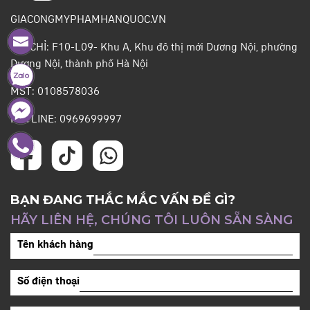
GIACONGMYPHAMHANQUOC.VN
ĐỊA CHỈ: F10-L09- Khu A, Khu đô thị mới Dương Nội, phường
Dương Nội, thành phố Hà Nội
MST: 0108578036
HOTLINE: 0969699997
BẠN ĐANG THẮC MẮC VẤN ĐỀ GÌ?
HÃY LIÊN HỆ, CHÚNG TÔI LUÔN SẴN SÀNG
Tên khách hàng
Số điện thoại