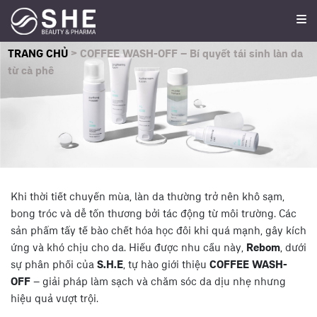
TRANG CHỦ
>
COFFEE WASH-OFF – Bí quyết tái sinh làn da
từ cà phê
Khi thời tiết chuyển mùa, làn da thường trở nên khô sạm,
bong tróc và dễ tổn thương bởi tác động từ môi trường. Các
sản phẩm tẩy tế bào chết hóa học đôi khi quá mạnh, gây kích
ứng và khó chịu cho da. Hiểu được nhu cầu này,
Rebom
, dưới
sự phân phối của
S.H.E
, tự hào giới thiệu
COFFEE WASH-
OFF
– giải pháp làm sạch và chăm sóc da dịu nhẹ nhưng
hiệu quả vượt trội.