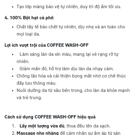
Tạo lớp màng bảo vệ tự nhiên, duy trì độ ẩm tối ưu.
4.
100% Bột hạt cà phê
:
Chất tẩy tế bào chết tự nhiên, dịu nhẹ và an toàn cho
mọi loại da.
Lợi ích vượt trội của COFFEE WASH-OFF
Làm sáng làn da xỉn màu, mang lại vẻ rạng rỡ tự
nhiên.
Giảm mẩn đỏ, hỗ trợ làm dịu làn da nhạy cảm.
Chống lão hóa và cải thiện bọng mắt nhờ cơ chế thúc
đẩy lưu thông máu.
Nuôi dưỡng da từ sâu bên trong, cho làn da khỏe mạnh
và trẻ trung.
Cách sử dụng COFFEE WASH-OFF hiệu quả
Lấy một lượng vừa đủ
, thoa đều lên da sạch.
Massage nhẹ nhàng
để cảm nhận sự ấm áp từ sản