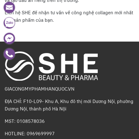
và tạo dấu ấn riêng trên thị trường.
Liên hệ SHE để nhận tư vấn về công nghệ collagen mới nhất
cho sản phẩm của bạn.
GIACONGMYPHAMHANQUOC.VN
ĐỊA CHỈ: F10-L09- Khu A, Khu đô thị mới Dương Nội, phường
Dương Nội, thành phố Hà Nội
MST: 0108578036
HOTLINE: 0969699997