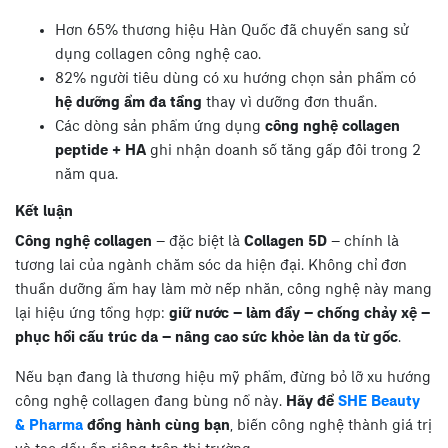
Hơn 65% thương hiệu Hàn Quốc đã chuyển sang sử
dụng collagen công nghệ cao.
82% người tiêu dùng có xu hướng chọn sản phẩm có
hệ dưỡng ẩm đa tầng
thay vì dưỡng đơn thuần.
Các dòng sản phẩm ứng dụng
công nghệ collagen
peptide + HA
ghi nhận doanh số tăng gấp đôi trong 2
năm qua.
Kết luận
Công nghệ collagen
– đặc biệt là
Collagen 5D
– chính là
tương lai của ngành chăm sóc da hiện đại. Không chỉ đơn
thuần dưỡng ẩm hay làm mờ nếp nhăn, công nghệ này mang
lại hiệu ứng tổng hợp:
giữ nước – làm đầy – chống chảy xệ –
phục hồi cấu trúc da – nâng cao sức khỏe làn da từ gốc
.
Nếu bạn đang là thương hiệu mỹ phẩm, đừng bỏ lỡ xu hướng
công nghệ collagen đang bùng nổ này.
Hãy để
SHE Beauty
& Pharma
đồng hành cùng bạn
, biến công nghệ thành giá trị