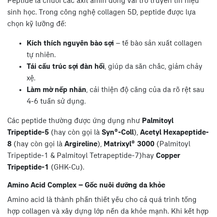
Peptide là chuỗi các axit amin đóng vai trò truyền tín hiệu
sinh học. Trong công nghệ collagen 5D, peptide được lựa
chọn kỹ lưỡng để:
Kích thích nguyên bào sợi
– tế bào sản xuất collagen
tự nhiên.
Tái cấu trúc sợi đàn hồi
, giúp da săn chắc, giảm chảy
xệ.
Làm mờ nếp nhăn
, cải thiện độ căng của da rõ rệt sau
4-6 tuần sử dụng.
Các peptide thường được ứng dụng như
Palmitoyl
Tripeptide-5
(hay còn gọi là
Syn®-Coll
),
Acetyl Hexapeptide-
8
(hay còn gọi là
Argireline
),
Matrixyl® 3000
(Palmitoyl
Tripeptide-1 & Palmitoyl Tetrapeptide-7)hay
Copper
Tripeptide-1
(GHK-Cu).
Amino Acid Complex – Gốc nuôi dưỡng da khỏe
Amino acid là thành phần thiết yếu cho cả quá trình tổng
hợp collagen và xây dựng lớp nền da khỏe mạnh. Khi kết hợp