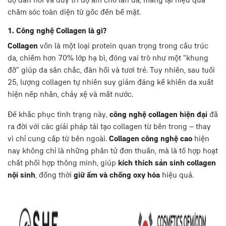
độ đàn hồi và duy trì độ ẩm cho làn da, mang lại hiệu quả
chăm sóc toàn diện từ gốc đến bề mặt.
1. Công nghệ Collagen là gì?
Collagen
vốn là một loại protein quan trọng trong cấu trúc
da, chiếm hơn 70% lớp hạ bì, đóng vai trò như một “khung
đỡ” giúp da săn chắc, đàn hồi và tươi trẻ. Tuy nhiên, sau tuổi
25, lượng collagen tự nhiên suy giảm đáng kể khiến da xuất
hiện nếp nhăn, chảy xệ và mất nước.
Để khắc phục tình trạng này,
công nghệ collagen hiện đại
đã
ra đời với các giải pháp tái tạo collagen từ bên trong – thay
vì chỉ cung cấp từ bên ngoài.
Collagen công nghệ cao
hiện
nay không chỉ là những phân tử đơn thuần, mà là tổ hợp hoạt
chất phối hợp thông minh, giúp
kích thích sản sinh collagen
nội sinh
, đồng thời
giữ ẩm và chống oxy hóa
hiệu quả.