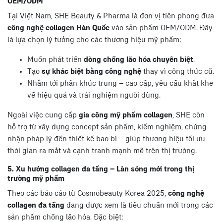
OEM/ODM
Tại Việt Nam, SHE Beauty & Pharma là đơn vị tiên phong đưa
công nghệ collagen Hàn Quốc
vào sản phẩm OEM/ODM. Đây
là lựa chọn lý tưởng cho các thương hiệu mỹ phẩm:
Muốn phát triển
dòng chống lão hóa chuyên biệt
.
Tạo
sự khác biệt bằng công nghệ
thay vì công thức cũ.
Nhắm tới phân khúc trung – cao cấp, yêu cầu khắt khe
về hiệu quả và trải nghiệm người dùng.
Ngoài việc cung cấp
gia công mỹ phẩm collagen
, SHE còn
hỗ trợ từ xây dựng concept sản phẩm, kiểm nghiệm, chứng
nhận pháp lý đến thiết kế bao bì – giúp thương hiệu tối ưu
thời gian ra mắt và cạnh tranh mạnh mẽ trên thị trường.
5. Xu hướng collagen đa tầng – Làn sóng mới trong thị
trường mỹ phẩm
Theo các báo cáo từ Cosmobeauty Korea 2025,
công nghệ
collagen đa tầng
đang được xem là tiêu chuẩn mới trong các
sản phẩm chống lão hóa. Đặc biệt: