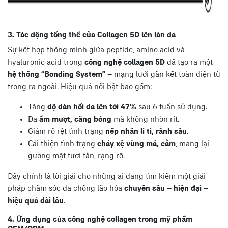
3. Tác động tổng thể của Collagen 5D lên làn da
Sự kết hợp thông minh giữa peptide, amino acid và
hyaluronic acid trong
công nghệ collagen 5D
đã tạo ra một
hệ thống “Bonding System”
– mạng lưới gắn kết toàn diện từ
trong ra ngoài. Hiệu quả nổi bật bao gồm:
Tăng
độ đàn hồi da lên tới 47%
sau 6 tuần sử dụng.
Da
ẩm mượt, căng bóng
mà không nhờn rít.
Giảm rõ rệt tình trạng
nếp nhăn li ti, rãnh sâu
.
Cải thiện tình trạng
chảy xệ vùng má, cằm
, mang lại
gương mặt tươi tắn, rạng rỡ.
Đây chính là lời giải cho những ai đang tìm kiếm một giải
pháp chăm sóc da chống lão hóa
chuyên sâu – hiện đại –
hiệu quả dài lâu
.
4. Ứng dụng của công nghệ collagen trong mỹ phẩm