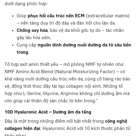
dưới dạng phức hợp:
Giúp
phục hồi cấu trúc nền ECM
(extracellular matrix)
– nền tảng duy trì độ dày và đàn hồi cho làn da.
Chống oxy hóa
, bảo vệ da khỏi gốc tự do – tác nhân
gây lão hóa sớm.
Cung cấp
nguồn dinh dưỡng nuôi dưỡng da từ sâu bên
trong
.
Tổ hợp axit amin thiết yếu – mô phỏng NMF tự nhiên như
NMF Amino Acid Blend (Natural Moisturizing Factor) – có
khả năng nuôi dưỡng cấu trúc nền da, củng cố hàng rào bảo
vệ, đồng thời thúc đẩy tái tạo collagen nội sinh. Những tổ
hợp như L-Serine, Glycine, Arginine không chỉ dưỡng ẩm mà
còn giúp cải thiện độ săn chắc từ bên trong.”
10D Hyaluronic Acid – Dưỡng ẩm đa tầng
Đây là một trong những điểm nổi bật nhất trong
công nghệ
collagen hiện đại
: Hyaluronic Acid với 10 kích thước phân tử