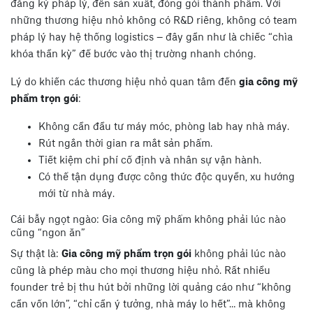
đăng ký pháp lý, đến sản xuất, đóng gói thành phẩm. Với
những thương hiệu nhỏ không có R&D riêng, không có team
pháp lý hay hệ thống logistics – đây gần như là chiếc “chìa
khóa thần kỳ” để bước vào thị trường nhanh chóng.
Lý do khiến các thương hiệu nhỏ quan tâm đến
gia công mỹ
phẩm trọn gói
:
Không cần đầu tư máy móc, phòng lab hay nhà máy.
Rút ngắn thời gian ra mắt sản phẩm.
Tiết kiệm chi phí cố định và nhân sự vận hành.
Có thể tận dụng được công thức độc quyền, xu hướng
mới từ nhà máy.
Cái bẫy ngọt ngào: Gia công mỹ phẩm không phải lúc nào
cũng “ngon ăn”
Sự thật là:
Gia công mỹ phẩm trọn gói
không phải lúc nào
cũng là phép màu cho mọi thương hiệu nhỏ. Rất nhiều
founder trẻ bị thu hút bởi những lời quảng cáo như “không
cần vốn lớn”, “chỉ cần ý tưởng, nhà máy lo hết”… mà không