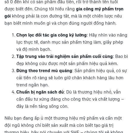
số 0 đến khi có sản phẩm đầu tiên, rồi trở thành tên tuổi
được biết đến. Chúng tôi hiểu rằng
gia công mỹ phẩm trọn
gói
không phải là con đường tắt, mà là một chiến lược nếu
bạn biết mình muốn gì và chọn đúng người đồng hành.
Chọn lọc đối tác gia công kỹ lưỡng
: Hãy nhìn vào năng
lực thực tế, danh mục sản phẩm từng làm, giấy phép
và độ minh bạch.
Tập trung vào trải nghiệm sản phẩm cuối cùng
: Bao bì
đẹp không cứu được một sản phẩm hiệu quả kém.
Đừng theo trend mù quáng
: Sản phẩm hiệu quả, có sự
cải tiến rõ ràng sẽ luôn giữ chân khách hàng lâu hơn
trend ngắn hạn.
Chuẩn bị ngân sách đủ
: Dù là thương hiệu nhỏ, vẫn
cần đầu tư xứng đáng cho công thức và chất lượng –
đây là nền tảng sống còn.
Nếu bạn đang ấp ủ một thương hiệu mỹ phẩm và cần một
đội ngũ không chỉ biết sản xuất mà còn biết tạo giá trị
thương hiệu, hãy nói chuyện với SHE – chúng tôi sẽ không