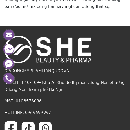
bán ước mơ, mà cùng bạn xây một con đường thật sự.
GIACONGMYPHAMHANQUOC.VN
ĐỊA CHỈ: F10-L09- Khu A, Khu đô thị mới Dương Nội, phường
Dương Nội, thành phố Hà Nội
MST: 0108578036
HOTLINE: 0969699997