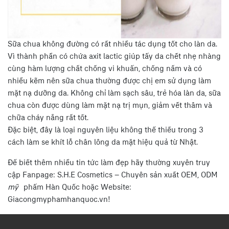
Sữa chua không đường có rất nhiều tác dụng tốt cho làn da.
Vì thành phần có chứa axit lactic giúp tẩy da chết nhẹ nhàng
cùng hàm lượng chất chống vi khuẩn, chống nấm và có
nhiều kẽm nên sữa chua thường được chị em sử dụng làm
mặt nạ dưỡng da. Không chỉ làm sạch sâu, trẻ hóa làn da, sữa
chua còn được dùng làm mặt nạ trị mụn, giảm vết thâm và
chữa cháy nắng rất tốt.
Đặc biệt, đây là loại nguyên liệu không thể thiếu trong 3
cách làm se khít lỗ chân lông da mặt hiệu quả từ Nhật.
Để biết thêm nhiều tin tức làm đẹp hãy thường xuyên truy
cập Fanpage: S.H.E Cosmetics – Chuyên sản xuất OEM, ODM
mỹ
phẩm Hàn Quốc hoặc Website:
Giacongmyphamhanquoc.vn!