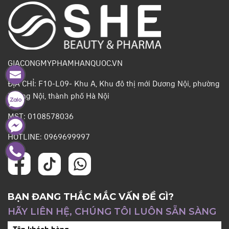
GIACONGMYPHAMHANQUOC.VN
ĐỊA CHỈ: F10-L09- Khu A, Khu đô thị mới Dương Nội, phường
Dương Nội, thành phố Hà Nội
MST: 0108578036
HOTLINE: 0969699997
BẠN ĐANG THẮC MẮC VẤN ĐỀ GÌ?
HÃY LIÊN HỆ, CHÚNG TÔI LUÔN SẴN SÀNG