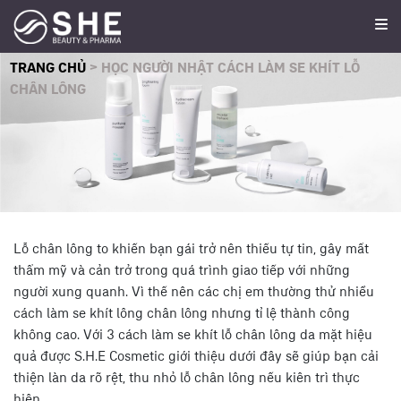
TRANG CHỦ
>
HỌC NGƯỜI NHẬT CÁCH LÀM SE KHÍT LỖ
CHÂN LÔNG
Lỗ chân lông to khiến bạn gái trở nên thiếu tự tin, gây mất
thẩm mỹ và cản trở trong quá trình giao tiếp với những
người xung quanh. Vì thế nên các chị em thường thử nhiều
cách làm se khít lông chân lông nhưng tỉ lệ thành công
không cao. Với 3 cách làm se khít lỗ chân lông da mặt hiệu
quả được S.H.E Cosmetic giới thiệu dưới đây sẽ giúp bạn cải
thiện làn da rõ rệt, thu nhỏ lỗ chân lông nếu kiên trì thực
hiện.