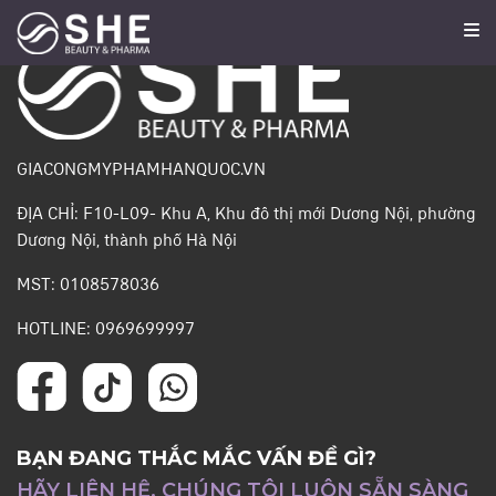
GIACONGMYPHAMHANQUOC.VN
ĐỊA CHỈ: F10-L09- Khu A, Khu đô thị mới Dương Nội, phường
Dương Nội, thành phố Hà Nội
MST: 0108578036
HOTLINE: 0969699997
BẠN ĐANG THẮC MẮC VẤN ĐỀ GÌ?
HÃY LIÊN HỆ, CHÚNG TÔI LUÔN SẴN SÀNG