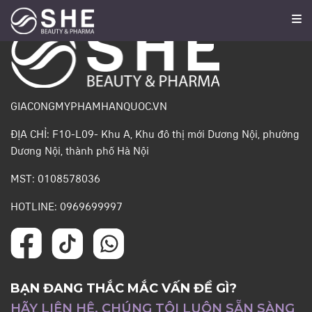
GIACONGMYPHAMHANQUOC.VN
ĐỊA CHỈ: F10-L09- Khu A, Khu đô thị mới Dương Nội, phường
Dương Nội, thành phố Hà Nội
MST: 0108578036
HOTLINE: 0969699997
BẠN ĐANG THẮC MẮC VẤN ĐỀ GÌ?
HÃY LIÊN HỆ, CHÚNG TÔI LUÔN SẴN SÀNG